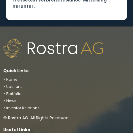
Pressetext verbreitete Adhoc-Mitteilung
herunter.
Quick Links
> Home
> Über uns
> Portfolio
> News
> Investor Relations
© Rostra AG. All Rights Reserved
Useful Links