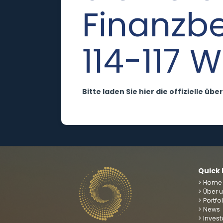
Finanzb
114-117 
Bitte laden Sie hier die offizielle ü
Quick 
> Home
> Über 
> Portfo
> News
> Invest