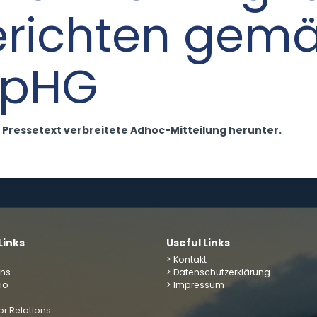
erichten gem
WpHG
ber Pressetext verbreitete Adhoc-Mitteilung herunter.
Links
Useful Links
> Kontakt
uns
> Datenschutzerklärung
lio
> Impressum
or Relations