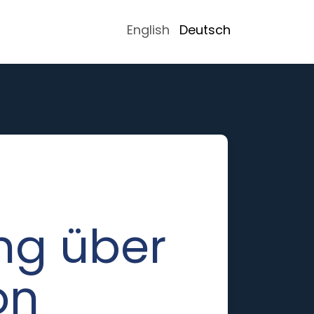
English
Deutsch
g über
on