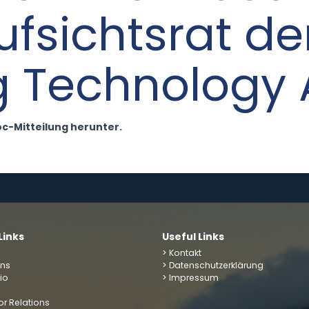
fsichtsrat de
 Technology
hoc-Mitteilung herunter.
Links
Useful Links
> Kontakt
uns
> Datenschutzerklärung
lio
> Impressum
or Relations