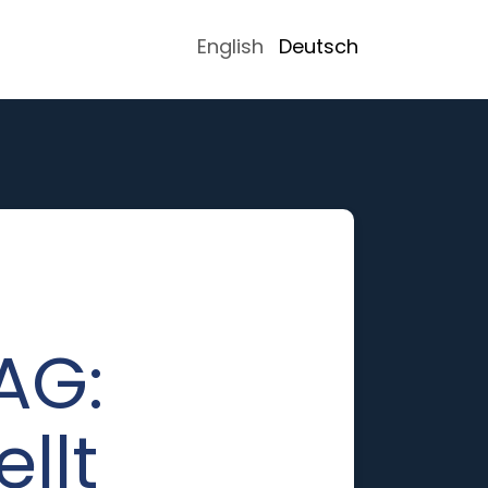
English
Deutsch
AG:
llt