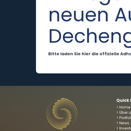
neuen Au
Decheng
Bitte laden Sie hier die offizielle Ad
Quick 
> Home
> Über 
> Portfo
> News
> Invest