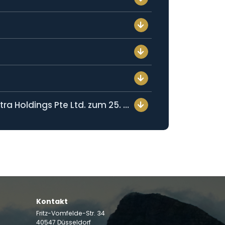
Stellungnahme des Vorstands und des Aufsichtsrats zum Übernahmeangebot der Rostra Holdings Pte Ltd. zum 25. April 2024
Kontakt
Fritz-Vomfelde-Str. 34
40547 Düsseldorf