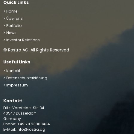
Quick Links
> Home
> Über uns
> Portfolio
> News
> Investor Relations
© Rostra AG. All Rights Reserved
Useful Links
> Kontakt
> Datenschutzerklärung
> Impressum
Kontakt
We use cookies to improve your site experience, perform
Fritz-Vomfelde-Str. 34
analytics and show you relevant advertising. By clicking
40547 Düsseldorf
“Accept”, you agree to the storing of cookies on your
Germany
Phone: +49 211 53883434
device
Accept
E-Mail:
info@rostra.ag