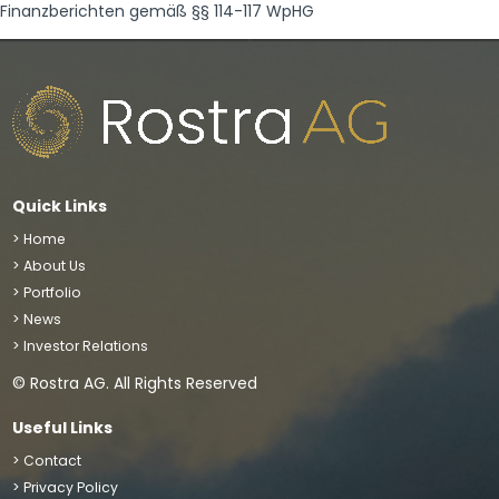
Finanzberichten gemäß §§ 114-117 WpHG
Quick Links
> Home
> About Us
> Portfolio
> News
> Investor Relations
© Rostra AG. All Rights Reserved
Useful Links
> Contact
> Privacy Policy